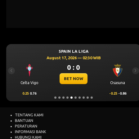
SPAIN LA LIGA
August 17, 2026 — 02:30 WIB
0 : 0
Previous
Ne
BET NOW
Celta Vigo
Osasuna
0.25
0.76
-0.25
-0.86
TENTANG KAMI
BANTUAN
PERATURAN
INFORMASI BANK
HUBUNGI KAMI