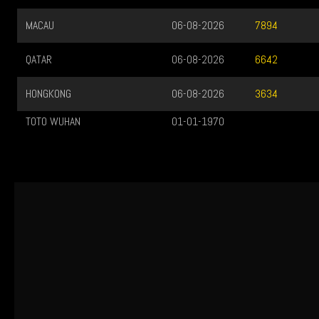
MACAU
06-08-2026
7894
QATAR
06-08-2026
6642
HONGKONG
06-08-2026
3634
TOTO WUHAN
01-01-1970