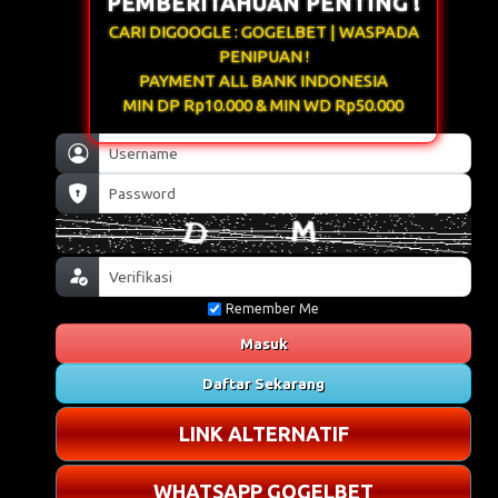
PEMBERITAHUAN PENTING !
CARI DIGOOGLE : GOGELBET | WASPADA
PENIPUAN !
PAYMENT ALL BANK INDONESIA
MIN DP Rp10.000 & MIN WD Rp50.000
Remember Me
Masuk
Daftar Sekarang
LINK ALTERNATIF
WHATSAPP GOGELBET