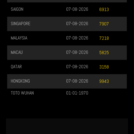
SAIGON
07-08-2026
6913
SINGAPORE
07-08-2026
7907
MALAYSIA
07-08-2026
7218
MACAU
07-08-2026
5825
QATAR
07-08-2026
3158
HONGKONG
07-08-2026
9943
TOTO WUHAN
01-01-1970