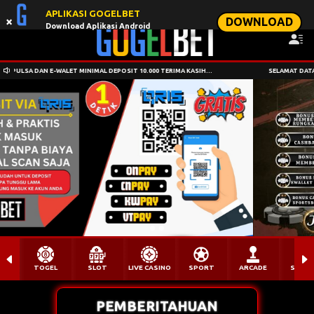
APLIKASI GOGELBET
×
DOWNLOAD
Download Aplikasi Android
N E-WALET MINIMAL DEPOSIT 10.000 TERIMA KASIH...
SELAMAT DATANG DI GOGEL
TOGEL
SLOT
LIVE CASINO
SPORT
ARCADE
SABU
PEMBERITAHUAN