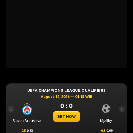
UEFA CHAMPIONS LEAGUE QUALIFIERS
August 12, 2026 — 01:15 WIB
0 : 0
Previous
Next
BET NOW
Slovan Bratislava
Mjallby
0.5
0.83
-0.5
0.99